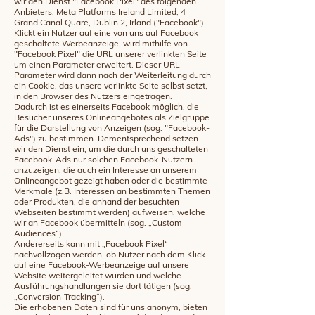
wir den Dienst "Facebook Pixel" des folgenden
Anbieters: Meta Platforms Ireland Limited, 4
Grand Canal Quare, Dublin 2, Irland ("Facebook")
Klickt ein Nutzer auf eine von uns auf Facebook
geschaltete Werbeanzeige, wird mithilfe von
"Facebook Pixel" die URL unserer verlinkten Seite
um einen Parameter erweitert. Dieser URL-
Parameter wird dann nach der Weiterleitung durch
ein Cookie, das unsere verlinkte Seite selbst setzt,
in den Browser des Nutzers eingetragen.
Dadurch ist es einerseits Facebook möglich, die
Besucher unseres Onlineangebotes als Zielgruppe
für die Darstellung von Anzeigen (sog. "Facebook-
Ads") zu bestimmen. Dementsprechend setzen
wir den Dienst ein, um die durch uns geschalteten
Facebook-Ads nur solchen Facebook-Nutzern
anzuzeigen, die auch ein Interesse an unserem
Onlineangebot gezeigt haben oder die bestimmte
Merkmale (z.B. Interessen an bestimmten Themen
oder Produkten, die anhand der besuchten
Webseiten bestimmt werden) aufweisen, welche
wir an Facebook übermitteln (sog. „Custom
Audiences“).
Andererseits kann mit „Facebook Pixel“
nachvollzogen werden, ob Nutzer nach dem Klick
auf eine Facebook-Werbeanzeige auf unsere
Website weitergeleitet wurden und welche
Ausführungshandlungen sie dort tätigen (sog.
„Conversion-Tracking“).
Die erhobenen Daten sind für uns anonym, bieten