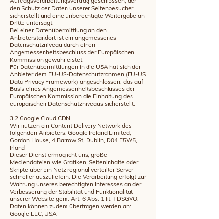
Auftragsverarbeitungsvertrag geschlossen, der
den Schutz der Daten unserer Seitenbesucher
sicherstellt und eine unberechtigte Weitergabe an
Dritte untersagt.
Bei einer Datenübermittlung an den
Anbieterstandort ist ein angemessenes
Datenschutzniveau durch einen
Angemessenheitsbeschluss der Europäischen
Kommission gewährleistet.
Für Datenübermittlungen in die USA hat sich der
Anbieter dem EU-US-Datenschutzrahmen (EU-US
Data Privacy Framework) angeschlossen, das auf
Basis eines Angemessenheitsbeschlusses der
Europäischen Kommission die Einhaltung des
europäischen Datenschutzniveaus sicherstellt.
3.2 Google Cloud CDN
Wir nutzen ein Content Delivery Network des
folgenden Anbieters: Google Ireland Limited,
Gordon House, 4 Barrow St, Dublin, D04 E5W5,
Irland
Dieser Dienst ermöglicht uns, große
Mediendateien wie Grafiken, Seiteninhalte oder
Skripte über ein Netz regional verteilter Server
schneller auszuliefern. Die Verarbeitung erfolgt zur
Wahrung unseres berechtigten Interesses an der
Verbesserung der Stabilität und Funktionalität
unserer Website gem. Art. 6 Abs. 1 lit. f DSGVO.
Daten können zudem übertragen werden an:
Google LLC, USA