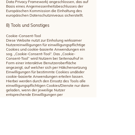
Data Privacy Framework) angeschlossen, das auf
Basis eines Angemessenheitsbeschlusses der
Europäischen Kommission die Einhaltung des
europäischen Datenschutzniveaus sicherstellt.
8) Tools und Sonstiges
Cookie-Consent-Tool
Diese Website nutzt zur Einholung wirksamer
Nutzereinwilligungen für einwilligungspflichtige
Cookies und cookie-basierte Anwendungen ein
sog. „Cookie-Consent-Tool“. Das „Cookie-
Consent-Tool“ wird Nutzern bei Seitenaufruf in
Form einer interaktive Benutzeroberfläche
angezeigt, auf welcher sich per Häkchensetzung
Einwilligungen für bestimmte Cookies und/oder
cookie-basierte Anwendungen erteilen lassen.
Hierbei werden durch den Einsatz des Tools alle
einwilligungspflichtigen Cookies/Dienste nur dann
geladen, wenn der jeweilige Nutzer
entsprechende Einwilligungen per
Häkchensetzung erteilt. So wird sichergestellt,
dass nur im Falle einer erteilten Einwilligung
derartige Cookies auf dem jeweiligen Endgerät
des Nutzers gesetzt werden.
Das Tool setzt technisch notwendige Cookies, um
Ihre Cookie-Präferenzen zu speichern.
Personenbezogene Nutzerdaten werden hierbei
grundsätzlich nicht verarbeitet.