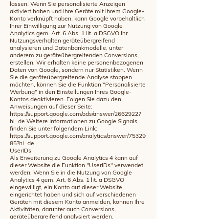
lassen. Wenn Sie personalisierte Anzeigen
aktiviert haben und Ihre Geräte mit Ihrem Google-
Konto verknüpft haben, kann Google vorbehaltlich
Ihrer Einwilligung zur Nutzung von Google
Analytics gem. Art. 6 Abs. 1 lit. a DSGVO Ihr
Nutzungsverhalten geräteübergreifend
analysieren und Datenbankmodelle, unter
anderem zu geräteübergreifenden Conversions,
erstellen. Wir erhalten keine personenbezogenen
Daten von Google, sondern nur Statistiken. Wenn
Sie die geräteübergreifende Analyse stoppen
möchten, können Sie die Funktion "Personalisierte
Werbung" in den Einstellungen Ihres Google-
Kontos deaktivieren. Folgen Sie dazu den
Anweisungen auf dieser Seite:
https://support.google.com/ads/answer/2662922?
hl=de Weitere Informationen zu Google Signals
finden Sie unter folgendem Link:
https://support.google.com/analytics/answer/75329
85?hl=de
UserIDs
Als Erweiterung zu Google Analytics 4 kann auf
dieser Website die Funktion "UserIDs" verwendet
werden. Wenn Sie in die Nutzung von Google
Analytics 4 gem. Art. 6 Abs. 1 lit. a DSGVO
eingewilligt, ein Konto auf dieser Website
eingerichtet haben und sich auf verschiedenen
Geräten mit diesem Konto anmelden, können Ihre
Aktivitäten, darunter auch Conversions,
geräteübergreifend analysiert werden.