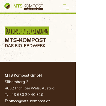
Datenschutzerklärung
MTS-KOMPOST
DAS BIO-ERDWERK
MTS Kompost GmbH
Silbersberg 2,
4632 Pichl bei Wels, Austria
T:
+43 680 20 40 319
E:
office@mts-kompost.at