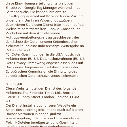
diese Einwilligungserteilung unterbleibt der
Einsatz von Google Tag Manager während Ihres
Seitenbesuchs. Sie können Ihre erteilte
Einwilligung jederzeit mit Wirkung für die Zukunft
widerrufen. Um Ihren Widerruf auszuüben,
deaktivieren Sie diesen Dienst bitte in dem auf der
Webseite bereitgestellten „Cookie-Consent-Tool“.
Wir haben mit dem Anbieter einen
Auftragsverarbeitungsvertrag geschlossen, der
den Schutz der Daten unserer Seitenbesucher
sicherstellt und eine unberechtigte Weitergabe an
Dritte untersagt.
Für Datenübermittlungen in die USA hat sich der
Anbieter dem EU-US-Datenschutzrahmen (EU-US
Data Privacy Framework) angeschlossen, das auf
Basis eines Angemessenheitsbeschlusses der
Europäischen Kommission die Einhaltung des
europäischen Datenschutzniveaus sicherstellt.
6.3 Polyfill
Diese Website nutzt den Dienst des folgenden
Anbieters: The Financial Times Ltd., Bracken
House, 1 Friday Street, London, England, EC4M
9BT
Der Dienst installiert auf unserer Website ein
Skript, das es ermöglicht, Inhalte auch auf älteren
Browserversionen in hoher Qualität
wiederzugeben, indem bei der Browseranfrage
Polyfill-Dateien bereitgestellt und übermittelt
werden, um fehlende Browserfunktionen zu